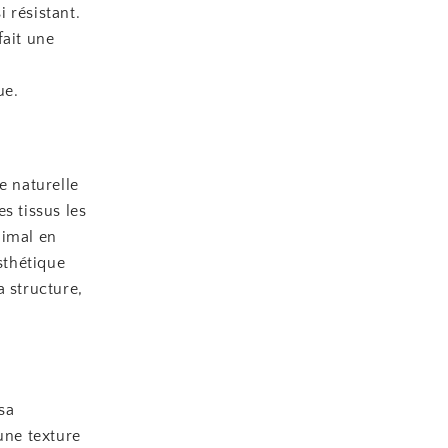
 résistant.
fait une
ue.
e naturelle
s tissus les
nimal en
sthétique
a structure,
 sa
 une texture