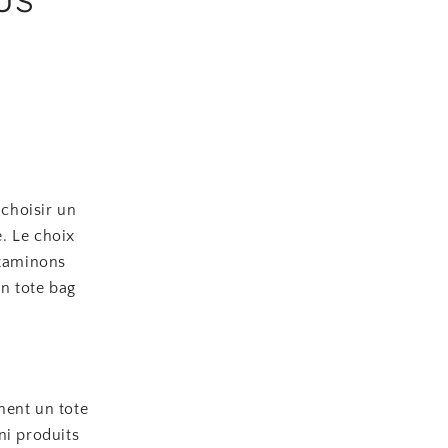
choisir un
e. Le choix
 Examinons
un tote bag
hent un tote
ni produits