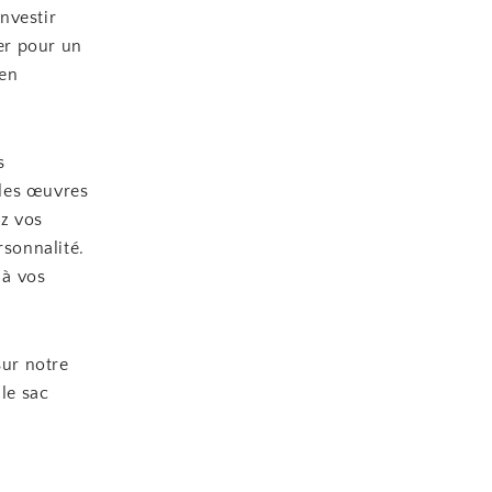
nvestir
ter pour un
 en
s
bles œuvres
ez vos
rsonnalité.
 à vos
sur notre
 le sac