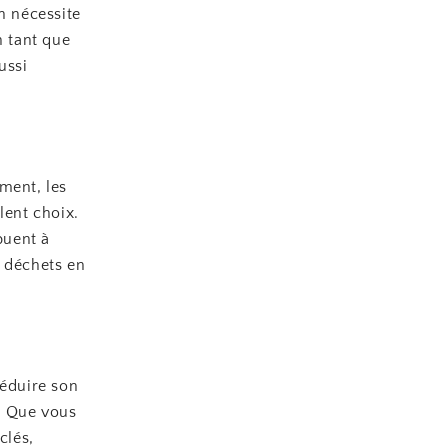
n nécessite
n tant que
ussi
ment, les
lent choix.
buent à
s déchets en
réduire son
l. Que vous
clés,