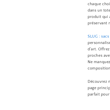
chaque choi
dans un tote
produit qui
préservant n
SLUG : sacs 
personnalis
d’art. Offr
proches avec
Ne manquez 
compositions
Découvrez no
page princi
parfait pour