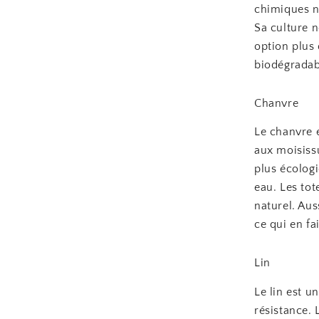
chimiques no
Sa culture n
option plus 
biodégradabl
Chanvre
Le chanvre e
aux moisissu
plus écolog
eau. Les tot
naturel. Aus
ce qui en f
Lin
Le lin est u
résistance. 