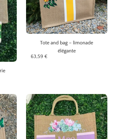
Tote and bag – limonade
élégante
63,59
€
rie