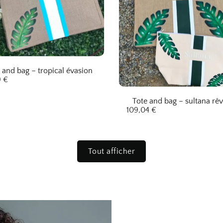
 and bag – tropical évasion
9
€
Tote and bag – sultana rêv
109,04
€
Tout afficher