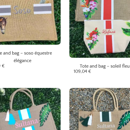
e and bag – soso équestre
élégance
9
€
Tote and bag – soleil fleu
109,04
€