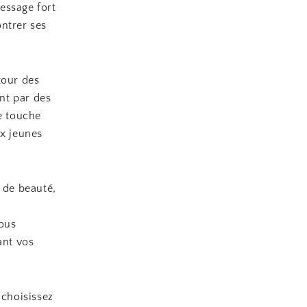
message fort
ntrer ses
tour des
nt par des
ne touche
ux jeunes
 de beauté,
vous
ant vos
 choisissez