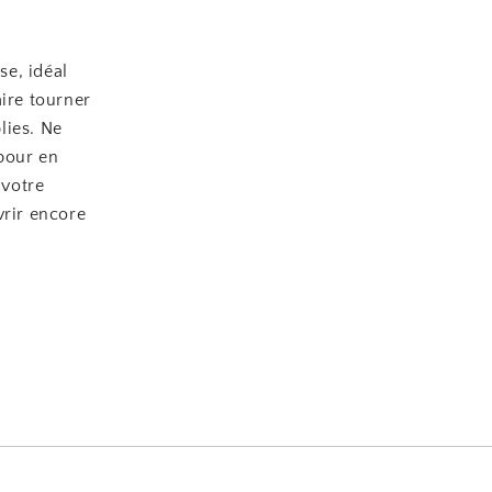
se, idéal
aire tourner
lies. Ne
 pour en
 votre
vrir encore