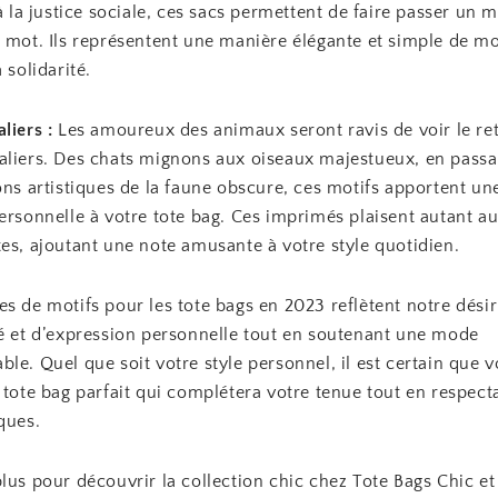
 à la justice sociale, ces sacs permettent de faire passer un 
n mot. Ils représentent une manière élégante et simple de mo
 solidarité.
liers :
Les amoureux des animaux seront ravis de voir le re
aliers. Des chats mignons aux oiseaux majestueux, en passa
ons artistiques de la faune obscure, ces motifs apportent u
ersonnelle à votre tote bag. Ces imprimés plaisent autant a
es, ajoutant une note amusante à votre style quotidien.
s de motifs pour les tote bags en 2023 reflètent notre désir
té et d’expression personnelle tout en soutenant une mode
le. Quel que soit votre style personnel, il est certain que 
 tote bag parfait qui complétera votre tenue tout en respect
ques.
lus pour découvrir la collection chic chez Tote Bags Chic et