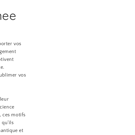
nee
porter vos
gagement
tivent
e.
ublimer vos
leur
science
, ces motifs
qu’ils
mantique et