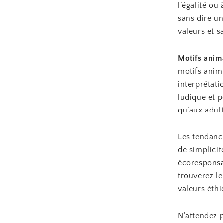
l’égalité ou
sans dire u
valeurs et sa
Motifs anima
motifs anim
interprétati
ludique et p
qu’aux adult
Les tendance
de simplici
écoresponsab
trouverez le
valeurs éthi
N’attendez p