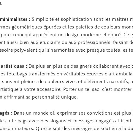
e.
minimalistes :
Simplicité et sophistication sont les maîtres 
formes géométriques épurées et les palettes de couleurs m
s pour ceux qui apprécient un design moderne et épuré. Ce 
nt aussi bien aux étudiants qu’aux professionnels, faisant d
ssoire polyvalent qui s’harmonise avec presque toutes les t
 artistiques :
De plus en plus de designers collaborent avec d
des tote bags transformés en véritables œuvres d’art ambula
s, souvent pleines de couleurs vives et d’éléments narratifs, 
tistique à votre accessoire. Porter un tel sac, c’est montrer
 en affirmant sa personnalité unique.
agés :
Dans un monde où exprimer ses convictions est plus
les tote bags avec des slogans et messages engagés attirent
nsommateurs. Que ce soit des messages de soutien à la dur