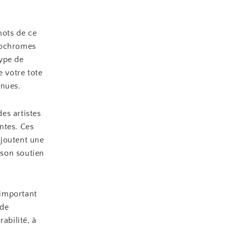
mots de ce
onochromes
type de
e votre tote
enues.
es artistes
ntes. Ces
ajoutent une
 son soutien
 important
 de
abilité, à