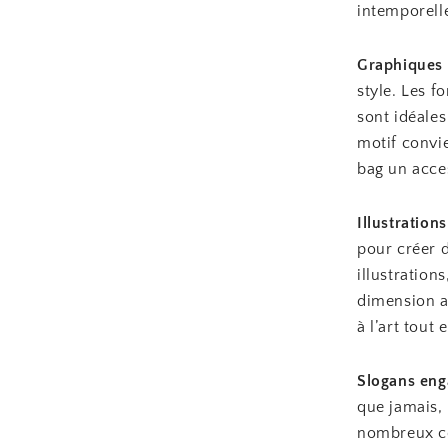
intemporell
Graphiques 
style. Les 
sont idéale
motif convie
bag un acce
Illustrations
pour créer 
illustration
dimension ar
à l’art tout
Slogans eng
que jamais, 
nombreux co