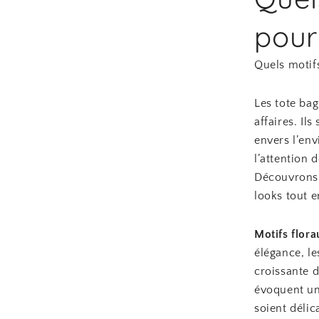
pour
Quels motif
Les tote ba
affaires. Il
envers l’en
l’attention
Découvrons 
looks tout 
Motifs flora
élégance, le
croissante d
évoquent un
soient déli