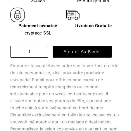
24/48h
retours gratuits
Paiement sécurisé
Livraison Gratuite
cryptage SSL
quantité
Ajouter Au Panier
de
Tote
Emportez l’essentiel avec notre sac fourre-tout en toile
and
bag
de jute personnalisé, idéal pour votre prochaine
-
escapade! Parfait pour offrir comme cadeau de
tote
remerciement rempli de surprises ou comme
rêveur
indispensable pour un week-end entre copines. Il
s’invite sur toutes vos photos de fête, ajoutant une
touche chic à votre événement en bord de mer.
Disponible exclusivement en toile de jute, ce sac est un
souvenir mémorable pour un mariage à destination.
Personnalisez-le selon vos envies en ajoutant un nom,