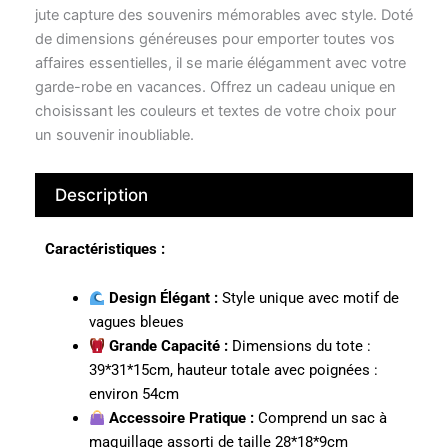
jute capture des souvenirs mémorables avec style. Doté
de dimensions généreuses pour emporter toutes vos
affaires essentielles, il se marie élégamment avec votre
garde-robe en vacances. Offrez un cadeau unique en
choisissant les couleurs et textes de votre choix pour
un souvenir inoubliable.
Description
Caractéristiques :
Design Élégant :
Style unique avec motif de
vagues bleues
Grande Capacité :
Dimensions du tote :
39*31*15cm, hauteur totale avec poignées :
environ 54cm
Accessoire Pratique :
Comprend un sac à
maquillage assorti de taille 28*18*9cm